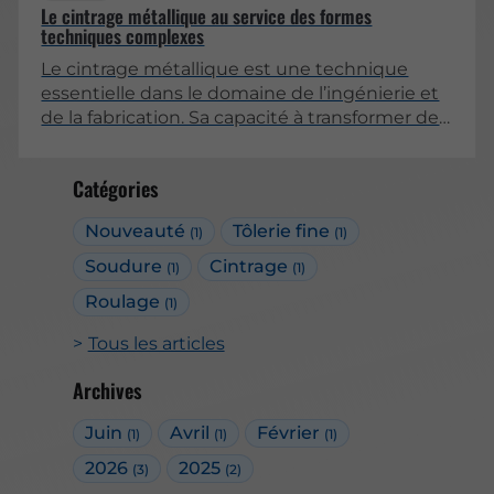
Le cintrage métallique au service des formes
techniques complexes
Le cintrage métallique est une technique
essentielle dans le domaine de l’ingénierie et
de la fabrication. Sa capacité à transformer des
matériaux en formes complexes en fait un
outil précieux pour divers secteurs, allant de
Catégories
l’architecture à l’automobile. Cet article
examine les différentes facettes du cintrage
Nouveauté
Tôlerie fine
(1)
(1)
métallique, en mettant l’accent sur son
importance dans la création de formes
Soudure
Cintrage
(1)
(1)
techniques complexes.
Roulage
(1)
Tous les articles
Archives
Juin
Avril
Février
(1)
(1)
(1)
2026
2025
(3)
(2)