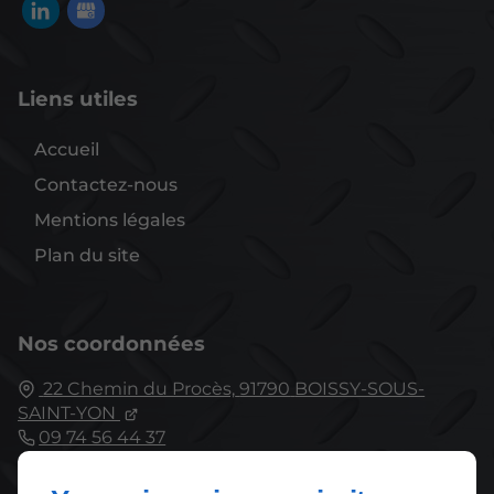
Liens utiles
Accueil
Contactez-nous
Mentions légales
Plan du site
Nos coordonnées
22 Chemin du Procès,
91790
BOISSY-SOUS-
SAINT-YON
09 74 56 44 37
Fermé
⋅ Ouvre Lundi à 08:00