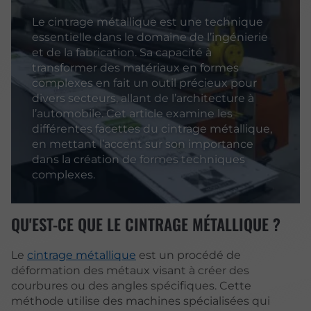
Le cintrage métallique est une technique
essentielle dans le domaine de l’ingénierie
et de la fabrication. Sa capacité à
transformer des matériaux en formes
complexes en fait un outil précieux pour
divers secteurs, allant de l’architecture à
l’automobile. Cet article examine les
différentes facettes du cintrage métallique,
en mettant l’accent sur son importance
dans la création de formes techniques
complexes.
QU'EST-CE QUE LE CINTRAGE MÉTALLIQUE ?
Le
cintrage métallique
est un procédé de
déformation des métaux visant à créer des
courbures ou des angles spécifiques. Cette
méthode utilise des machines spécialisées qui