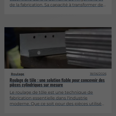
de la fabrication. Sa capacité à transformer des
matériaux en formes complexes en fait un
outil précieux pour divers secteurs, allant de
l’architecture à l’automobile. Cet article
examine les différentes facettes du cintrage
métallique, en mettant l’accent sur son
importance dans la création de formes
techniques complexes.
18/06/2026
Roulage
Roulage de tôle : une solution fiable pour concevoir des
pièces cylindriques sur mesure
Le roulage de tôle est une technique de
fabrication essentielle dans l'industrie
moderne. Que ce soit pour des pièces utilisées
dans le secteur automobile, aéronautique ou
encore dans la construction, cette méthode