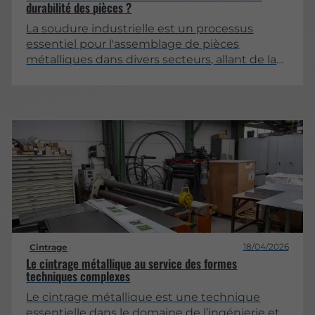
durabilité des pièces ?
La soudure industrielle est un processus
essentiel pour l'assemblage de pièces
métalliques dans divers secteurs, allant de la
construction à l'automobile. L'importance
d'assurer la solidité et la durabilité des pièces
soudées ne peut être sous-estimée. Cet
article se penche sur les meilleures pratiques
et techniques pour garantir la qualité des
soudures.
18/04/2026
Cintrage
Le cintrage métallique au service des formes
techniques complexes
Le cintrage métallique est une technique
essentielle dans le domaine de l’ingénierie et