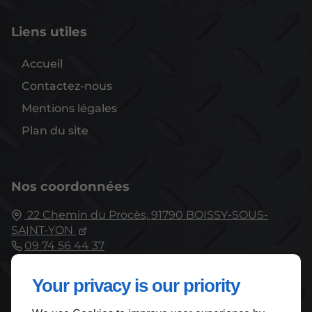
Liens utiles
Accueil
Contactez-nous
Mentions légales
Plan du site
Nos coordonnées
22 Chemin du Procès,
91790
BOISSY-SOUS-
SAINT-YON
09 74 56 44 37
Fermé
⋅ Ouvre Lundi à 08:00
Your privacy is our priority