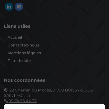
Liens utiles
Accueil
Contactez-nous
Mentions légales
Plan du site
Nos coordonnées
22 Chemin du Procès,
91790
BOISSY-SOUS-
SAINT-YON
09 74 56 44 37
Fermé
⋅ Ouvre Lundi à 08:00