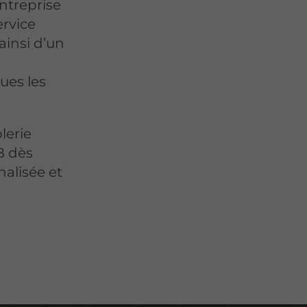
ntreprise
ervice
ainsi d’un
e
ues les
lerie
B dès
alisée et