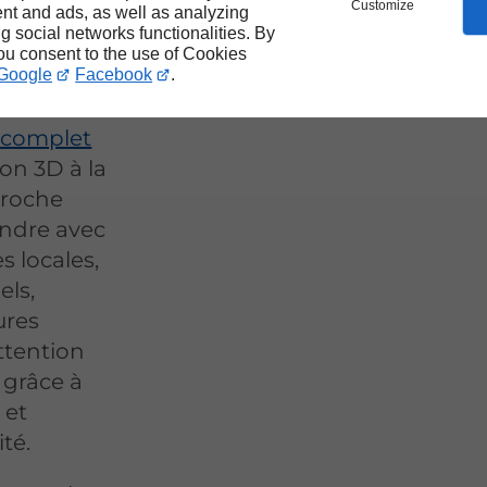
Customize
nt and ads, as well as analyzing
SSY
ng social networks functionalities. By
you consent to the use of Cookies
Google
Facebook
.
 complet
ion 3D à la
proche
ndre avec
s locales,
els,
ures
ttention
s grâce à
 et
té.