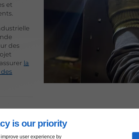
es et
ents.
ndustrielle
ande
our des
ojet
’assurer
la
é des
cy is our priority
ÈCES
 improve user experience by