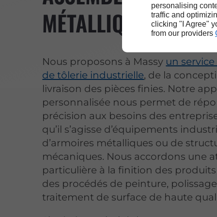
personalising conte
MÉTALLIQUES À MA
traffic and optimizi
clicking "I Agree" 
from our providers
Nous proposons à Massy
un service
de tôlerie industrielle
, de la concept
livraison des pièces finies. Notre ap
personnalisée nous permet de répo
précision aux besoins des entreprise
qu’il s’agisse d’équipements industri
d’armoires métalliques ou de struct
mécaniques. Nous accordons une a
particulière à la finition des produit
des procédés de peinture, polissage
traitement de surface de haute quali