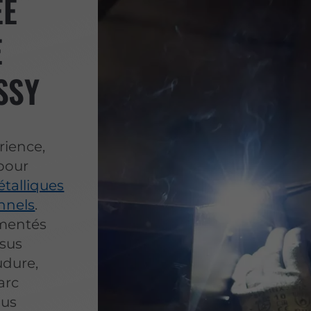
ÉE
E
SSY
rience,
 pour
étalliques
nnels
.
imentés
ssus
udure,
arc
ous