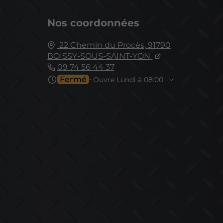
Nos coordonnées
22 Chemin du Procès,
91790
BOISSY-SOUS-SAINT-YON
09 74 56 44 37
Fermé
⋅ Ouvre Lundi à 08:00