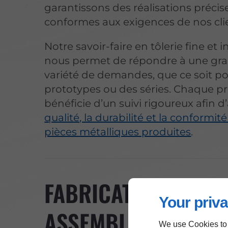
garantissons des réalisations précis
conformes aux exigences de nos cli
Notre savoir-faire en tôlerie fine et i
nous permet de répondre à une gr
variété de demandes, que ce soit p
prototypes ou des séries. Chaque pr
bénéficie d’un suivi rigoureux afin d
qualité, la durabilité et la conformit
pièces métalliques produites
.
FABRICATION ET
Your priva
ASSEMBLAGE DE PI
We use Cookies to