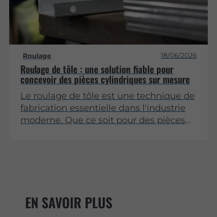
formes techniques complexes.
18/06/2026
Roulage
Roulage de tôle : une solution fiable pour
concevoir des pièces cylindriques sur mesure
Le roulage de tôle est une technique de
fabrication essentielle dans l'industrie
moderne. Que ce soit pour des pièces
utilisées dans le secteur automobile,
aéronautique ou encore dans la
construction, cette méthode permet de
créer des formes cylindriques avec une
grande précision. Dans cet article, nous
allons explorer les différents aspects du
EN SAVOIR PLUS
roulage de tôle, ses applications, ses
avantages et les facteurs à considérer