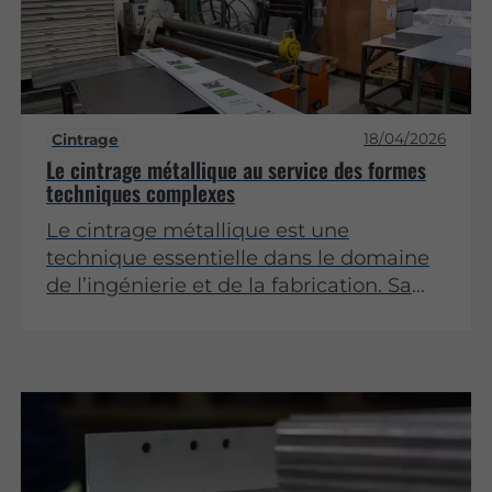
18/04/2026
Cintrage
Le cintrage métallique au service des formes
techniques complexes
Le cintrage métallique est une
technique essentielle dans le domaine
de l’ingénierie et de la fabrication. Sa
capacité à transformer des matériaux
en formes complexes en fait un outil
précieux pour divers secteurs, allant de
l’architecture à l’automobile. Cet article
examine les différentes facettes du
cintrage métallique, en mettant l’accent
sur son importance dans la création de