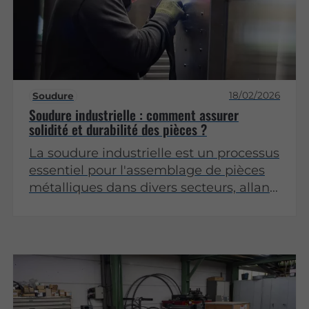
18/02/2026
Soudure
Soudure industrielle : comment assurer
solidité et durabilité des pièces ?
La soudure industrielle est un processus
essentiel pour l'assemblage de pièces
métalliques dans divers secteurs, allant
de la construction à l'automobile.
L'importance d'assurer la solidité et la
durabilité des pièces soudées ne peut
être sous-estimée. Cet article se penche
sur les meilleures pratiques et
techniques pour garantir la qualité des
soudures.